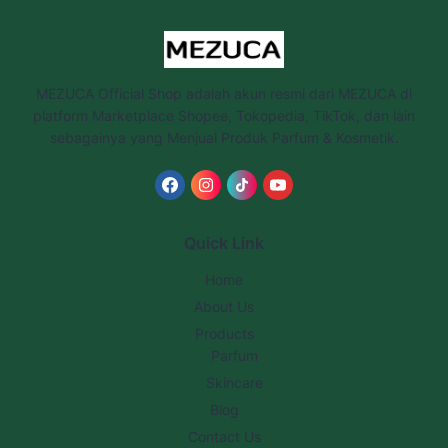
MEZUCA Official Shop adalah akun resmi dari MEZUCA di
platform Marketplace Shopee, Tokopedia, TikTok, dan lain
sebagainya yang Menjual Produk Parfum & Kosmetik.
Quick Link
Home
About Us
Products
Parfum
Skincare
Blog
Contact Us