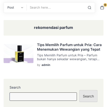
0
Search
rekomendasi parfum
Tips Memilih Parfum untuk Pria: Cara
Menemukan Wewangian yang Tepat
Tips Memilih Parfum untuk Pria – Parfum
bukan hanya sekadar wewangian, tetapi
juga cerminan dari kepribadian dan gaya
by
admin
hidup seseorang. Bagi pria, memilih parfum
yang tepat bisa menjadi tantangan
tersendiri. Dengan banyaknya pilihan di
pasaran, penting untuk mengetahui tips dan
trik agar bisa menemukan parfum yang
sesuai dengan karakter dan kebutuhan
Search
Anda. Artikel ini akan […]
Search